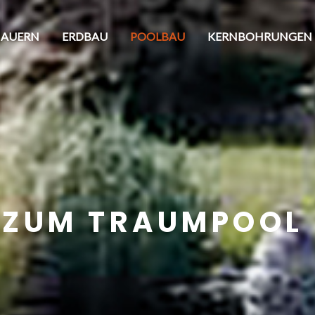
MAUERN
ERDBAU
POOLBAU
KERNBOHRUNGEN
 ZUM TRAUMPOOL