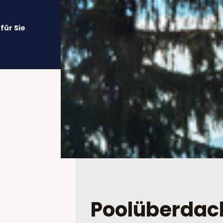
für Sie
Pool­überda