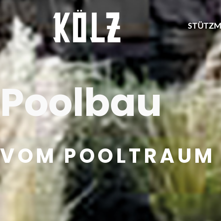
STÜTZ
Poolbau
VOM POOLTRAUM