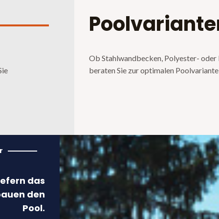
Poolvariante
Ob Stahlwandbecken, Polyester- oder
Sie
beraten Sie zur optimalen Poolvariante 
r
iefern das
 bauen den
Pool.