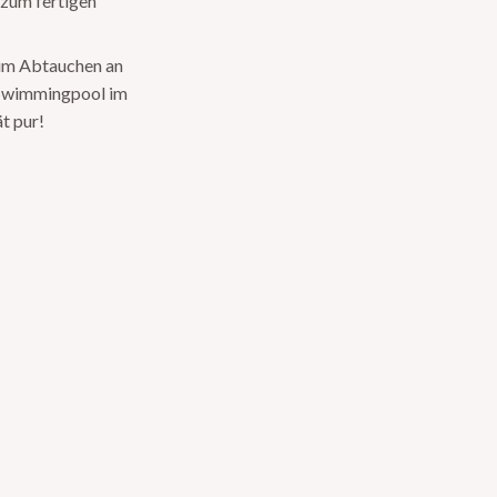
 zum fertigen
zum Abtauchen an
 Swimmingpool im
t pur!